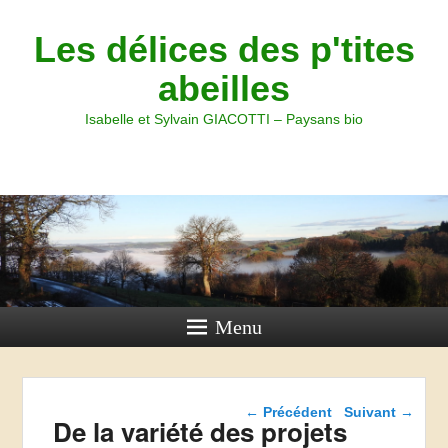
Les délices des p'tites
abeilles
Isabelle et Sylvain GIACOTTI – Paysans bio
Menu
Navigation dans les
←
Précédent
Suivant
→
De la variété des projets
articles